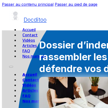
Passer au contenu principal
Passer au pied de page
Docditoo
Accueil
Contact
Vidéos
Dossier d’ind
Articles
FAQ
rassembler le
Nos manuels
défendre vos d
Accueil
Contact
Vidéos
Articles
FAQ
Nos manuels