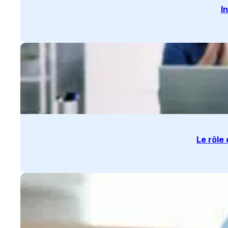
I
Le rôle