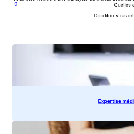
0
Quelles a
Docditoo vous in
Expertise médi