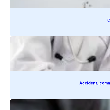
C
Accident, comm